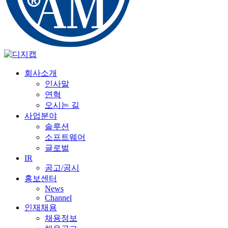
회사소개
인사말
연혁
오시는 길
사업분야
솔루션
소프트웨어
글로벌
IR
공고/공시
홍보센터
News
Channel
인재채용
채용정보